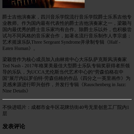
爵士吉他演奏家，四川音乐学院流行音乐学院爵士乐系吉他专
业教师。作为国内最有代表性的爵士吉他演奏家之一，梁颖与
国内最优秀的爵士音乐家均有合作。除爵士乐以外，也积极尝
试与不同风格的音乐家合作，如著名流行音乐制作人李宗盛；
艺术摇滚乐队Three Sergeant Syndrome并录制专辑《Half -
Eaten Human》。
梁颖曾作为核心成员加入由林肯中心大乐队萨克斯风演奏家
Ted Nash - 2017年格莱美最佳大型爵士乐队专辑奖获得者所领
导的乐队，为UCCA尤伦斯当代艺术中心的“劳森伯格在中
国”展厅内以罗伯特·劳森伯格的作品《四分之一英里画作》为
灵感来源进行即兴创作，并发行专辑《Rauschenberg in Jazz:
Nine Details》
不快进唱片：成都市金牛区花牌坊街40号无里创意工厂院内1
层
发表评论