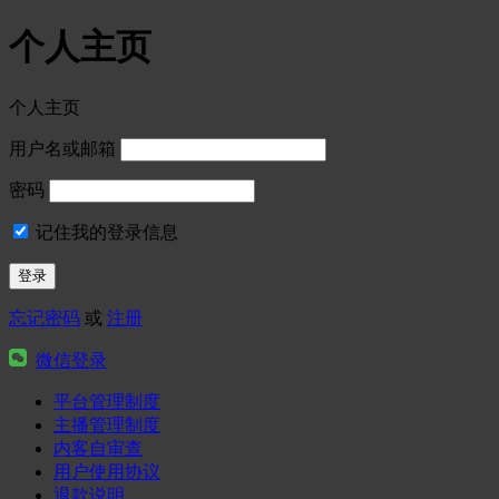
个人主页
个人主页
用户名或邮箱
密码
记住我的登录信息
忘记密码
或
注册
微信登录
平台管理制度
主播管理制度
内客自审查
用户使用协议
退款说明