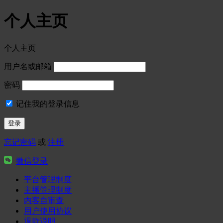
个人主页
个人主页
用户名或邮箱
密码
记住我的登录信息
忘记密码
或
注册
微信登录
平台管理制度
主播管理制度
内客自审查
用户使用协议
退款说明