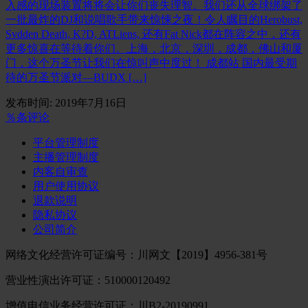
入感的现场装置将将会让你们丧失理智。我们还从全球绑架了
一批最炸的DJ和说唱歌手带来惊悚之夜！令人瞩目的Herobust,
Svdden Death, K?D, ATLiens, 还有Fat Nick都在阵容之中，还有
更多惊喜在等待着你们。上海，北京，深圳，成都，佛山和厦
门，这个万圣节让我们在惊叫声中度过！ 成都站 国内最受期
待的万圣节派对—BUDX […]
发布时间: 2019年7月16日
％条评论
平台管理制度
主播管理制度
内客自审查
用户使用协议
退款说明
隐私协议
公司简介
网络文化经营许可证编号：川网文【2019】4956-381号
营业性演出许可证：510000120492
增值电信业务经营许可证：川B2-20190991