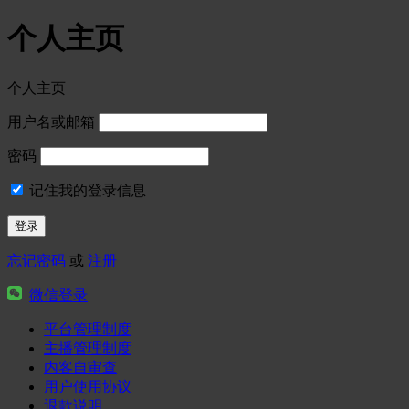
个人主页
个人主页
用户名或邮箱
密码
记住我的登录信息
忘记密码
或
注册
微信登录
平台管理制度
主播管理制度
内客自审查
用户使用协议
退款说明