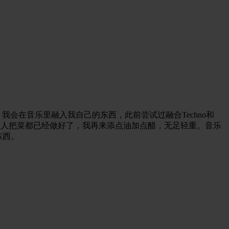
。我会在音乐里融入我自己的东西，此前尝试过融合Techno和
别人把菜都已经做好了，我再来添点油加点醋，无足轻重。音乐
东西。