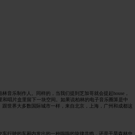
的柏林音乐制作人。同样的，当我们提到芝加哥就会提起house，
好者的心里和唱片盒里留下一块空间。如果说柏林的电子音乐圈算是中
。跟世界大多数国际城市一样，来自北京，上海，广州和成都这
交车行驶的车厢内发出的一种嗡嗡的旋律共鸣，还是干旱森林中