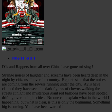
2019年11月1日 19:00
NIGHT SHFT
DJs and Rappers from all over China have gone missing !
Strange noises of laughter and screams have been heard deep in the
night by citizens all over the country.
Reports state that the noises
are coming from the sewers running under the city.
Ayi's have
claimed they have seen the dark figures of clowns walking the
streets at night and mysterious giant red balloons have been spotted
drifting over multiple cities.
No one can explain what in the world I
happening, but what is clear, is this is only the beginning. Something
big is coming. You have been warned !