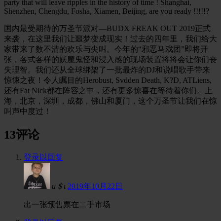
party that will leave ripples in the history of time ! Shanghai,
Shenzhen, Chengdu, Fosha, Xiamen, Beijing, are you ready !!!!!?
国内最受期待的万圣节派对
—BUDX FREAK OUT 2019
正式
来袭，在这里我们让噩梦变成现实！过去的四年里，我们给大
家带来了数不清的欢乐与尖叫。今年的
“
邪恶马戏团
”
即将开
张，各式各样的妖魔鬼怪和浸入感的现场装置将将会让你们丧
失理智。我们还从全球绑架了一批最炸的
DJ
和说唱歌手带来
惊悚之夜！令人瞩目的
Herobust, Svdden Death, K?D, ATLiens,
还有
Fat Nick
都在阵容之中，还有更多惊喜在等待着你们。上
海，北京，深圳，成都，佛山和厦门，这个万圣节让我们在惊
叫声中度过！
13评论
登录以回复
и＄ι
2019年10月22日
出一张预售票在二手市场