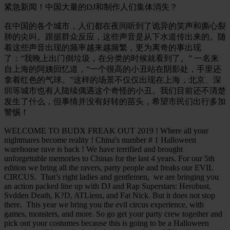
紧急新闻！中国大量的
DJ
和制作人们集体消失？
在中国的各个城市，人们都在夜间听到了诡异的笑声和撕心裂
肺的尖叫。跟据群众反应，这些声音是从下水道传出来的。随
着这些声音出现的频率越来越频繁，更为离奇的事出现
了：
“
我晚上出门倒垃圾，在分类的时候就看到了。
”
一名来
自上海的阿姨回忆道，
“
一个很高的小丑站在阴影处，手里还
拿着红色的气球。
”
这样的场景不仅仅出现在上海，北京、深
圳等城市也有人陆续偶遇这个奇怪的小丑。我们目前还不清楚
发生了什么，但事情并没有好转的苗头，希望市民们出行多加
警惕！
WELCOME TO BUDX FREAK OUT 2019 ! Where all your
nightmares become reality ! China's number # 1 Halloween
warehouse rave is back ! We have terrified and brought
unforgettable memories to Chinas for the last 4 years. For our 5th
edition we bring all the ravers, party people and freaks our EVIL
CIRCUS.
That’s right ladies and gentlemen,
we are bringing you
an action packed line up with DJ and Rap Superstars: Herobust,
Svdden Death, K?D, ATLiens, and Fat Nick. But it does not stop
there.
This year we bring you the evil circus experience, with
games, monsters, and more. So go get your party crew together and
pick out your costumes because this is going to be a Halloween