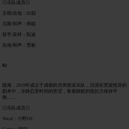
◎乐队成员◎
主唱/吉他：白韶
贝斯/和声：韩聪
鼓手/采样：阮迪
吉他/和声：贾彬
02
隐海，2019年成立于成都的另类摇滚乐队，沉浸在荒诞怪异的
剧本中，冷静忍受时间的苦涩，靠着静默的抵抗力保持平
衡……
◎乐队成员◎
Vocal：小野OS