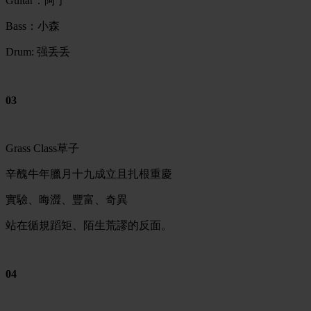
Guitar
：阿宁
Bass：小森
Drum: 强丢丢
03
Grass Class草子
辛醜牛年臘月十九成立且扎根重慶
實驗、晦澀、豐富、奇異
站在循規蹈矩、陌生荒謬的反面。
04