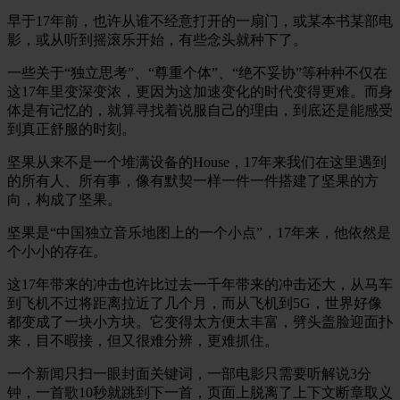
早于17年前，也许从谁不经意打开的一扇门，或某本书某部电
影，或从听到摇滚乐开始，有些念头就种下了。
一些关于“独立思考”、“尊重个体”、“绝不妥协”等种种不仅在
这17年里变深变浓，更因为这加速变化的时代变得更难。而身
体是有记忆的，就算寻找着说服自己的理由，到底还是能感受
到真正舒服的时刻。
坚果从来不是一个堆满设备的House，17年来我们在这里遇到
的所有人、所有事，像有默契一样一件一件搭建了坚果的方
向，构成了坚果。
坚果是“中国独立音乐地图上的一个小点”，17年来，他依然是
个小小的存在。
这17年带来的冲击也许比过去一千年带来的冲击还大，从马车
到飞机不过将距离拉近了几个月，而从飞机到5G，世界好像
都变成了一块小方块。它变得太方便太丰富，劈头盖脸迎面扑
来，目不暇接，但又很难分辨，更难抓住。
一个新闻只扫一眼封面关键词，一部电影只需要听解说3分
钟，一首歌10秒就跳到下一首，页面上脱离了上下文断章取义