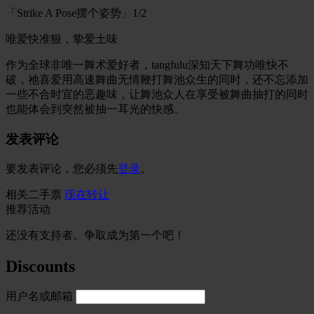
「Strike A Pose摆个姿势」1/2
唯爱快准狠，挚爱土味
作为全球非唯一舞术爱好者，tangfulu深知天下舞功唯快不
破，祂喜爱用高速舞曲无情鞭打舞池众生的同时，还不忘添加
一些不合时宜的恶趣味，让舞池众人在享受被舞曲抽打的同时
也能体会到突然被抽一耳光的快感。
发表评论
要发表评论，您必须先
登录
。
相关二手票
现在转让
推荐活动
还没有支持者。争取成为第一个吧！
Discounts
用户名或邮箱