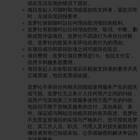
或在无法实现的情况下退款。
项目发起人可随时取消或退款给支持者，退款完毕
时，无须实现回报要求。
造梦社保留随时以任何理由取消项目的权利。
造梦社有权随时以任何理由拒绝、取消、中断、删
除或暂停该项目。造梦社不因该行为承担任何赔
偿。造梦社的政策并非评论此类行为的理由。
在项目成功和获得款项之间可能存在延迟。
项目费用：造梦社项目费用是5％。包括支付宝，
信用卡和服务器费用。
项目发起人在收取款项后应根据支持者的要求开具
正规票据，包括发票或收据。
造梦社不承担任何相关回报或使用服务产生的损失
或亏损。造梦社无义务介入任何用户之间的纠纷，
或用户与其他第三方就服务使用方面产生的纠纷。
包括但不限于货物及服务的交付，其他条款、条
件、保证或与网站活动相关联的有关陈述。造梦社
不负责监督项目的实现与严格执行。您可授权造梦
社、其工作人员、职员、代理人及对损失索赔权的
继任者所有已知或未知、公开或秘密的解决争议的
方法和服务。