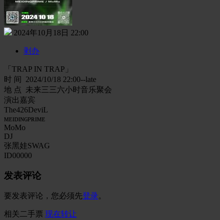
2024年10月18日 22:00
剥办
「TRAP IN TRAP」
时 间 2024/10/18 22:00--late
地 点 未来三三六小时音乐聚会
演出嘉宾
The426DeviL
ᴍᴇɪᴅɪɴɢᴘʀɪᴍᴇ
MoMo
DJ
张黑娃SWAG
ID00000
发表评论
要发表评论，您必须先
登录
。
相关二手票
现在转让