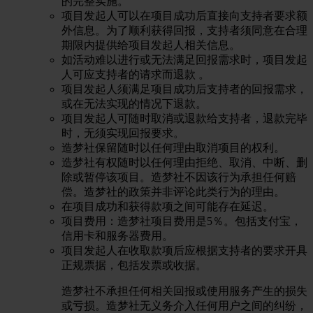
的完整实施。
项目发起人可以在项目成功后直接向支持者要求额
外信息。为了顺利获得回报，支持者须同意在合理
期限内提供给项目发起人相关信息。
如活动难以进行或无法满足回报需求时，项目发起
人可应支持者的请求而退款 。
项目发起人须满足项目成功后支持者的回报需求，
或在无法实现的情况下退款。
项目发起人可随时取消或退款给支持者，退款完毕
时，无须实现回报要求。
造梦社保留随时以任何理由取消项目的权利。
造梦社有权随时以任何理由拒绝、取消、中断、删
除或暂停该项目。造梦社不因该行为承担任何赔
偿。造梦社的政策并非评论此类行为的理由。
在项目成功和获得款项之间可能存在延迟。
项目费用：造梦社项目费用是5％。包括支付宝，
信用卡和服务器费用。
项目发起人在收取款项后应根据支持者的要求开具
正规票据，包括发票或收据。
造梦社不承担任何相关回报或使用服务产生的损失
或亏损。造梦社无义务介入任何用户之间的纠纷，