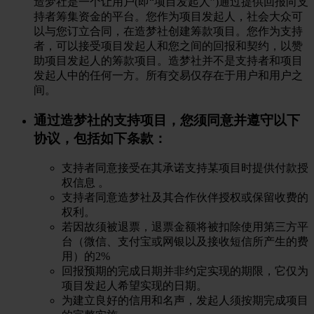
造梦社是一个让用户(即“项目发起人”)通过提供回报向支
持者筹集资金的平台。您作为项目发起人，社会大众可
以与您订立合同，在造梦社创建筹款项目。您作为支持
者，可以接受项目发起人和您之间的回报和契约，以赞
助项目发起人的筹款项目。造梦社并不是支持者和项目
发起人中的任何一方。所有交易仅存在于用户和用户之
间。
通过造梦社的支持项目，您须同意并遵守以下
协议，包括如下条款：
支持者同意接受在其承诺支持某项目时提供付款授
权信息 。
支持者同意造梦社及其合作伙伴授权或保留收费的
权利。
若因故须被退票，退票金额将被扣除使用第三方平
台（微信、支付宝或网银以及接收短信所产生的费
用）的2%
回报预期的完成日期并非约定实现的期限，它仅为
项目发起人希望实现的日期。
为建立良好的信用和名声，发起人须按期完成项目