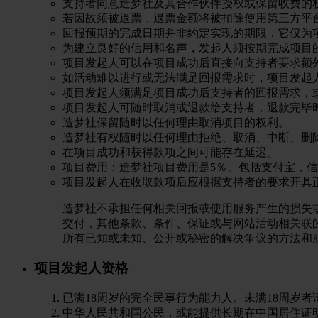
支持者同意造梦社及其合作伙伴授权或保留收费的
若因故须被退票，退票金额将被扣除使用第三方平
回报预期的完成日期并非约定实现的期限，它仅为
为建立良好的信用和名声，发起人须按期完成项目
项目发起人可以在项目成功后直接向支持者要求额
如活动难以进行或无法满足回报需求时，项目发起
项目发起人须满足项目成功后支持者的回报需求，
项目发起人可随时取消或退款给支持者，退款完毕
造梦社保留随时以任何理由取消项目的权利。
造梦社有权随时以任何理由拒绝、取消、中断、删
在项目成功和获得款项之间可能存在延迟。
项目费用：造梦社项目费用是5％。包括支付宝，
项目发起人在收取款项后应根据支持者的要求开具
造梦社不承担任何相关回报或使用服务产生的损失
交付，其他条款、条件、保证或与网站活动相关联
所有已知或未知、公开或秘密的解决争议的方法和
项目发起人资格
已满18周岁的完全民事行为能力人。未满18周岁
中华人民共和国公民，或能提供长期在中国居住证