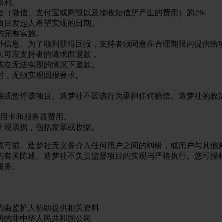
权利。
台（微信、支付宝或网银以及接收短信所产生的费用）的2%
项目发起人希望实现的日期。
的完整实施。
外信息。为了顺利获得回报，支持者须同意在合理期限内提供给
人可应支持者的请求而退款 。
或在无法实现的情况下退款。
时，无须实现回报要求。
除或暂停该项目。造梦社不因该行为承担任何赔偿。造梦社的政
信用卡和服务器费用。
正规票据，包括发票或收据。
或亏损。造梦社无义务介入任何用户之间的纠纷，或用户与其他
的有关陈述。造梦社不负责监督项目的实现与严格执行。您可授
服务。
者请由监护人协助提供相关资料
明的非中华人民共和国公民